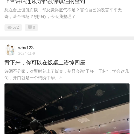
上台讲话连领导都被你镇住的金句
想在台上侃侃而谈，却总觉得底气不足？害怕自己的发言平平无
奇，甚至怯场？别担心，今天我整理了 ...
672
0
wbv123
2024-11-9
背下来，你可以在饭桌上语惊四座
诗酒不分家，欢聚时刻上了饭桌，别只会说“干杯，干杯”，学会这几
句，开口就是一个锦绣中华。举 ...