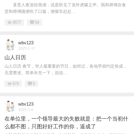
某贵人夜游掠燕湖，说是听见了龙吟虎啸之声。我和师傅在食
堂和师傅随便吃了口饭，便驱车赶赴 ...
4577
54
wbv123
2025-1-17
山人日历
山人日历 春节，华人最重要的节日，如何过，各地早就约定俗成，
无需赘述。简单补充一下，说说 ...
674
0
wbv123
2025-1-8
在单位里，一个领导最大的失败就是：把一个当初什
么都不图，只图好好工作的你，逼成了