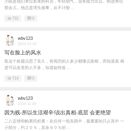
小陈是我们单位新来的科员，年轻朝气，业务能力出众。刚进单位
那会儿，他总是埋头做事，从不计较 ...
732
0
wbv123
2024-12-28
写在脸上的风水
取这个标题沉思了良久，有阅历的人多少都懂点面相，而知道面 相
是可以改变的人不多，知道如何改 ...
714
0
wbv123
2024-11-30
因为贱-所以生活艰辛!说出真相-底层 会更绝望
二八定律和帕累托积累：在任何一组东西中，最重要的只占其中 一
小部分，约２０％，其余８０％的 ...