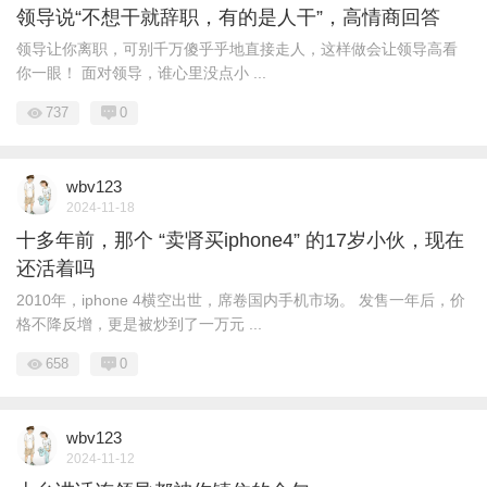
领导说“不想干就辞职，有的是人干”，高情商回答
领导让你离职，可别千万傻乎乎地直接走人，这样做会让领导高看
你一眼！ 面对领导，谁心里没点小 ...
737
0
wbv123
2024-11-18
十多年前，那个 “卖肾买iphone4” 的17岁小伙，现在
还活着吗
2010年，iphone 4横空出世，席卷国内手机市场。 发售一年后，价
格不降反增，更是被炒到了一万元 ...
658
0
wbv123
2024-11-12