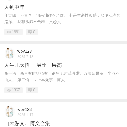
人到中年
年过四十不青春，独来独往不合群。 非是生来性孤僻，厌倦江湖套
路深。 我非孤独不合群，只恐人 ...
1661
0
wbv123
2025-7-13
人生几大悟 一层比一层高
第一悟：命里有时终须有、命里无时莫强求。万般皆是命、半点不
由人。 第二悟：世上本无事、庸人 ...
1367
0
wbv123
2025-1-17
山大贴文、博文合集