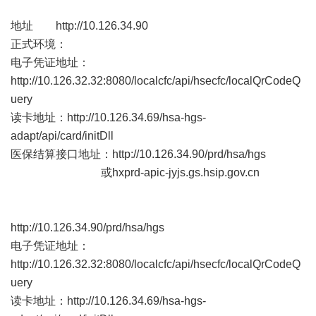
地址
http://10.126.34.90
正式环境：
电子凭证地址：
http://10.126.32.32:8080/localcfc/api/hsecfc/localQrCodeQ
uery
读卡地址：
http://10.126.34.69/hsa-hgs-
adapt/api/card/initDll
医保结算接口地址：
http://10.126.34.90/prd/hsa/hgs
或hxprd-apic-jyjs.gs.hsip.gov.cn
http://10.126.34.90/prd/hsa/hgs
电子凭证地址：
http://10.126.32.32:8080/localcfc/api/hsecfc/localQrCodeQ
uery
读卡地址：
http://10.126.34.69/hsa-hgs-