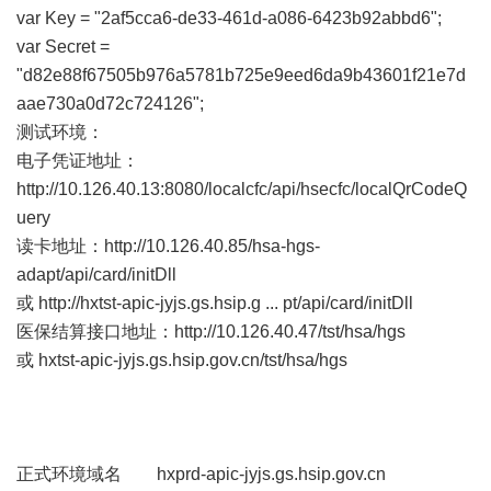
var Key = "2af5cca6-de33-461d-a086-6423b92abbd6";
var Secret =
"d82e88f67505b976a5781b725e9eed6da9b43601f21e7d
aae730a0d72c724126";
测试环境：
电子凭证地址：
http://10.126.40.13:8080/localcfc/api/hsecfc/localQrCodeQ
uery
读卡地址：
http://10.126.40.85/hsa-hgs-
adapt/api/card/initDll
或
http://hxtst-apic-jyjs.gs.hsip.g ... pt/api/card/initDll
医保结算接口地址：
http://10.126.40.47/tst/hsa/hgs
或 hxtst-apic-jyjs.gs.hsip.gov.cn/tst/hsa/hgs
正式环境域名 hxprd-apic-jyjs.gs.hsip.gov.cn